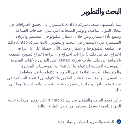
البحث والتطوير
منذ تأسيسها، تسعى شركة Xintao باستمرار إلى تحقيق اختراقات في
مجال المواد الماصة، وتوفير المنتجات التي تلبي احتياجات الصناعة
وتتمتع بأداء ممتاز. ومن خلال الابتكار التكنولوجي المستمر والزيادة
المستمرة في الاستثمار في البحث والتطوير، كانت شركة Xintao دائمًا
في طليعة التكنولوجيا والابتكار. وحتى الآن، حصلنا على 16 براءة
اختراع، بما في ذلك 5 براءات اختراع و11 براءة اختراع لنموذج المنفعة.
بالإضافة إلى ذلك، فازت شركة Xintao على التوالي بالألقاب الفخرية
“المؤسسة الوطنية للتكنولوجيا الفائقة”، و”المؤسسات الصغيرة
والمتوسطة الحجم القائمة على العلوم والتكنولوجيا في مقاطعة
جيانغشي”، و”مؤسسة الابتكار العلمي والتكنولوجي للتنمية الصناعية في
مدينة بينغشيانغ”، و”جائزة رئيس بلدية مدينة بينغشيانغ للجودة” وما إلى
ذلك.
يركز قسم البحث والتطوير في شركة Xintao على توفير منتجات عالية
الجودة للعملاء بشكل مستمر من خلال الطرق التالية:
البحث والتطوير لتقنيات ومواد جديدة