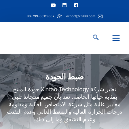
+86-799-6611966
export@xt988.com
معلومات عنا
قدرة شينتاو
حل الصناعة
مركز المعلومات
ضبط الجودة
تعتبر شركة Xintao Technology جودة المنتج
بمثابة حياتها الخاصة. نعد بأن جميع منتجاتنا تلبي
معايير عالية مثل سرعة الامتصاص العالية ومقاومة
درجات الحرارة العالية والضغط العالي وعدم التفتت
وعدم التشقق وما إلى ذلك.