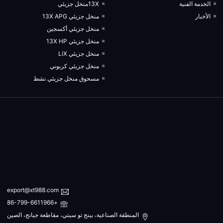
الخدمة الفنية
13Xمنخل جزيئي
الأخبار
منخل جزيئي 13X APG
منخل جزيئي أكسجين
منخل جزيئي 13X HP
منخل جزيئي LiX
منخل جزيئي كربوني
مسحوق منخل جزيئي نشط
export@xt988.com
+86-799-6611966
المنطقة الصناعية، بينج تو سيتي، مقاطعة جيانج، الصين