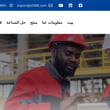
+86-799-6611966
export@xt988.com
بيت
معلومات عنا
منتج
حل الصناعة
قد