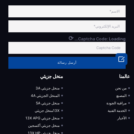
⟳
Captcha Code:
Loading...

أرسل رسالة
عالمنا
منخل جزيئي
من نحن
منخل جزيئي 3A
المصنع
المنخل الجزيئي 4A
مراقبة الجودة
منخل جزيئي 5A
الخدمة الفنية
13Xمنخل جزيئي
الأخبار
منخل جزيئي 13X APG
منخل جزيئي أكسجين
منخل جزيئي 13X HP