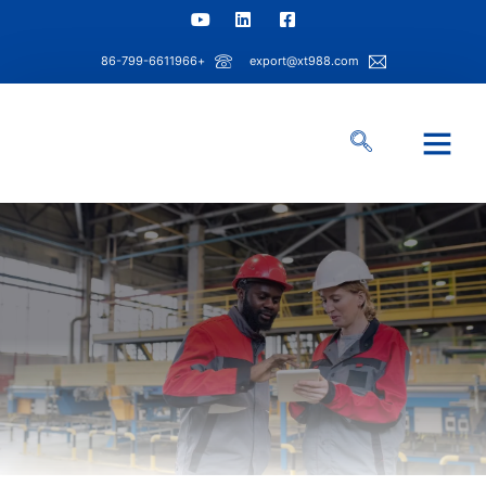
+86-799-6611966
export@xt988.com
معلومات عنا
قدرة شينتاو
حل الصناعة
مركز المعلومات