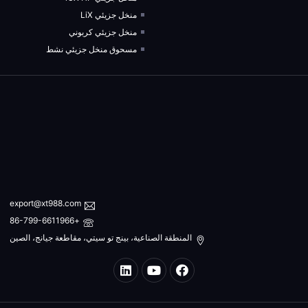
منخل جزيئي LiX
منخل جزيئي كربوني
مسحوق منخل جزيئي نشط
export@xt988.com
+86-799-6611966
المنطقة الصناعية، بينج تو سيتي، مقاطعة جيانج، الصين